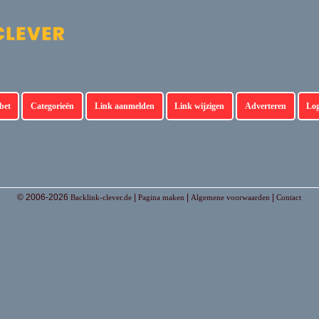
bet
Categorieën
Link aanmelden
Link wijzigen
Adverteren
Lo
© 2006-2026
|
|
|
Backlink-clever.de
Pagina maken
Algemene voorwaarden
Contact